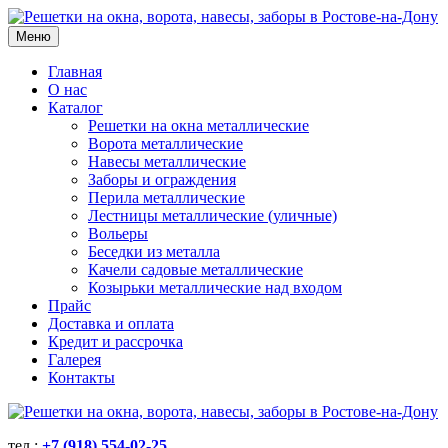
Меню
Главная
О нас
Каталог
Решетки на окна металлические
Ворота металлические
Навесы металлические
Заборы и ограждения
Перила металлические
Лестницы металлические (уличные)
Вольеры
Беседки из металла
Качели садовые металлические
Козырьки металлические над входом
Прайс
Доставка и оплата
Кредит и рассрочка
Галерея
Контакты
тел.:
+7 (918) 554-02-25