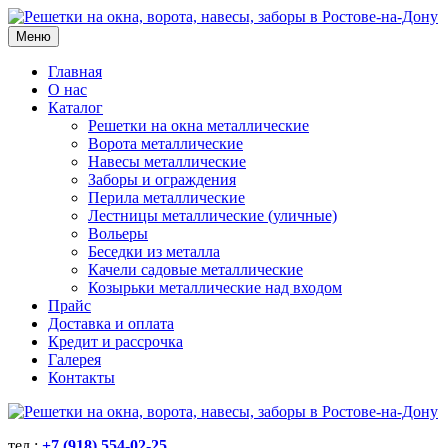
Меню
Главная
О нас
Каталог
Решетки на окна металлические
Ворота металлические
Навесы металлические
Заборы и ограждения
Перила металлические
Лестницы металлические (уличные)
Вольеры
Беседки из металла
Качели садовые металлические
Козырьки металлические над входом
Прайс
Доставка и оплата
Кредит и рассрочка
Галерея
Контакты
тел.:
+7 (918) 554-02-25