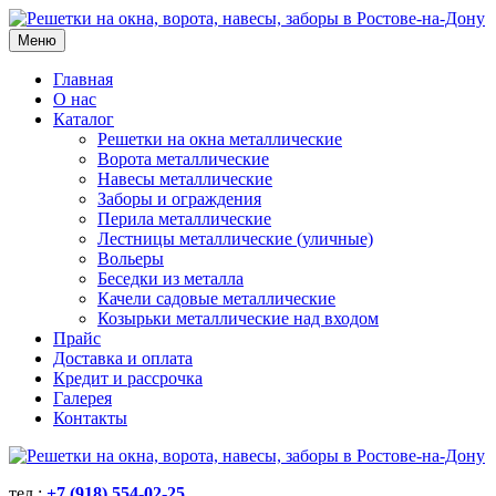
Меню
Главная
О нас
Каталог
Решетки на окна металлические
Ворота металлические
Навесы металлические
Заборы и ограждения
Перила металлические
Лестницы металлические (уличные)
Вольеры
Беседки из металла
Качели садовые металлические
Козырьки металлические над входом
Прайс
Доставка и оплата
Кредит и рассрочка
Галерея
Контакты
тел.:
+7 (918) 554-02-25