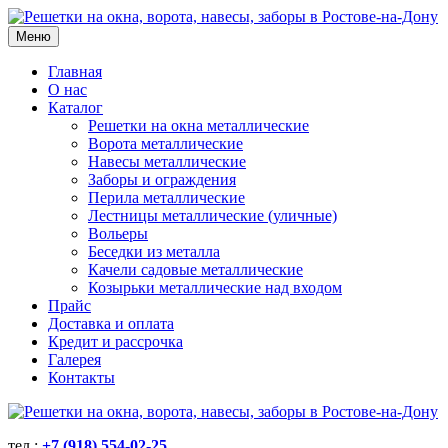
Меню
Главная
О нас
Каталог
Решетки на окна металлические
Ворота металлические
Навесы металлические
Заборы и ограждения
Перила металлические
Лестницы металлические (уличные)
Вольеры
Беседки из металла
Качели садовые металлические
Козырьки металлические над входом
Прайс
Доставка и оплата
Кредит и рассрочка
Галерея
Контакты
тел.:
+7 (918) 554-02-25