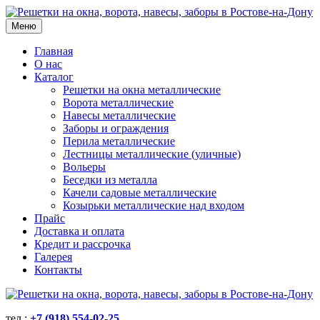
Меню
Главная
О нас
Каталог
Решетки на окна металлические
Ворота металлические
Навесы металлические
Заборы и ограждения
Перила металлические
Лестницы металлические (уличные)
Вольеры
Беседки из металла
Качели садовые металлические
Козырьки металлические над входом
Прайс
Доставка и оплата
Кредит и рассрочка
Галерея
Контакты
тел.:
+7 (918) 554-02-25