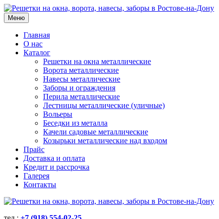
Меню
Главная
О нас
Каталог
Решетки на окна металлические
Ворота металлические
Навесы металлические
Заборы и ограждения
Перила металлические
Лестницы металлические (уличные)
Вольеры
Беседки из металла
Качели садовые металлические
Козырьки металлические над входом
Прайс
Доставка и оплата
Кредит и рассрочка
Галерея
Контакты
тел.:
+7 (918) 554-02-25