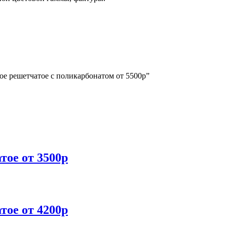
ое решетчатое с поликарбонатом от 5500р”
тое от 3500р
тое от 4200р