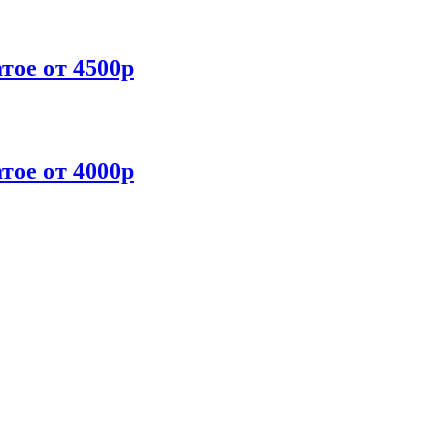
тое от 4500р
тое от 4000р