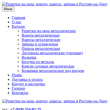
Меню
Главная
О нас
Каталог
Решетки на окна металлические
Ворота металлические
Навесы металлические
Заборы и ограждения
Перила металлические
Лестницы металлические (уличные)
Вольеры
Беседки из металла
Качели садовые металлические
Козырьки металлические над входом
Прайс
Доставка и оплата
Кредит и рассрочка
Галерея
Контакты
тел.:
+7 (918) 554-02-25