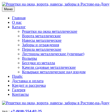
Меню
Главная
О нас
Каталог
Решетки на окна металлические
Ворота металлические
Навесы металлические
Заборы и ограждения
Перила металлические
Лестницы металлические (уличные)
Вольеры
Беседки из металла
Качели садовые металлические
Козырьки металлические над входом
Прайс
Доставка и оплата
Кредит и рассрочка
Галерея
Контакты
тел.:
+7 (918) 554-02-25