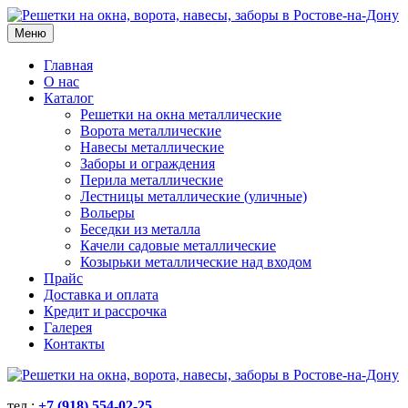
Меню
Главная
О нас
Каталог
Решетки на окна металлические
Ворота металлические
Навесы металлические
Заборы и ограждения
Перила металлические
Лестницы металлические (уличные)
Вольеры
Беседки из металла
Качели садовые металлические
Козырьки металлические над входом
Прайс
Доставка и оплата
Кредит и рассрочка
Галерея
Контакты
тел.:
+7 (918) 554-02-25