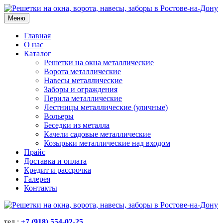
Меню
Главная
О нас
Каталог
Решетки на окна металлические
Ворота металлические
Навесы металлические
Заборы и ограждения
Перила металлические
Лестницы металлические (уличные)
Вольеры
Беседки из металла
Качели садовые металлические
Козырьки металлические над входом
Прайс
Доставка и оплата
Кредит и рассрочка
Галерея
Контакты
тел.:
+7 (918) 554-02-25