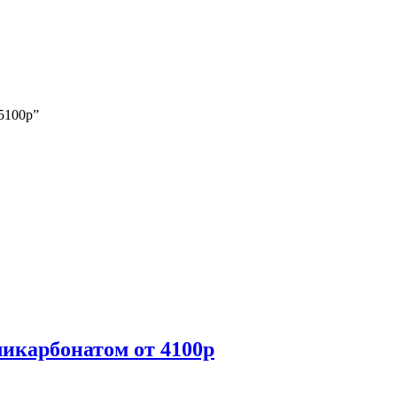
5100р”
икарбонатом от 4100р