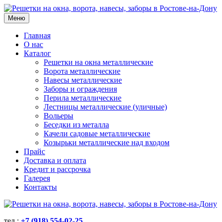
Меню
Главная
О нас
Каталог
Решетки на окна металлические
Ворота металлические
Навесы металлические
Заборы и ограждения
Перила металлические
Лестницы металлические (уличные)
Вольеры
Беседки из металла
Качели садовые металлические
Козырьки металлические над входом
Прайс
Доставка и оплата
Кредит и рассрочка
Галерея
Контакты
тел.:
+7 (918) 554-02-25