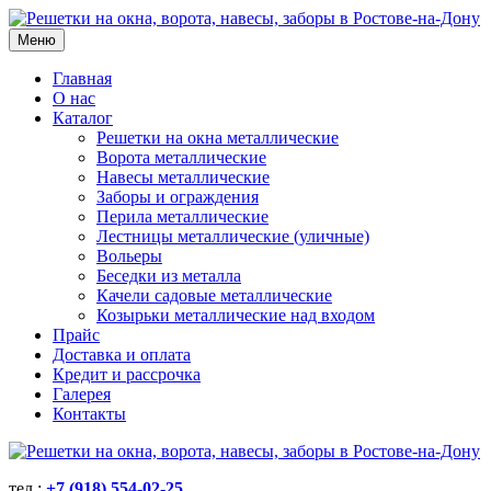
Меню
Главная
О нас
Каталог
Решетки на окна металлические
Ворота металлические
Навесы металлические
Заборы и ограждения
Перила металлические
Лестницы металлические (уличные)
Вольеры
Беседки из металла
Качели садовые металлические
Козырьки металлические над входом
Прайс
Доставка и оплата
Кредит и рассрочка
Галерея
Контакты
тел.:
+7 (918) 554-02-25