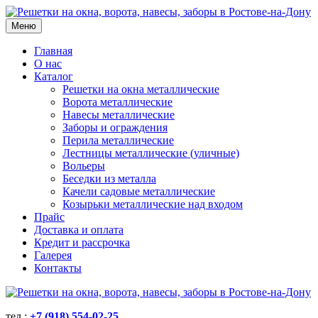
Меню
Главная
О нас
Каталог
Решетки на окна металлические
Ворота металлические
Навесы металлические
Заборы и ограждения
Перила металлические
Лестницы металлические (уличные)
Вольеры
Беседки из металла
Качели садовые металлические
Козырьки металлические над входом
Прайс
Доставка и оплата
Кредит и рассрочка
Галерея
Контакты
тел.:
+7 (918) 554-02-25