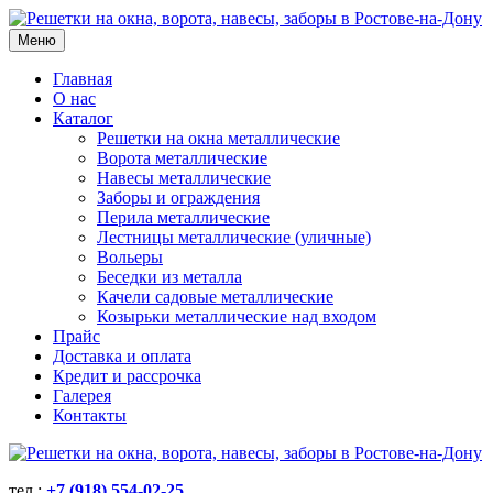
Меню
Главная
О нас
Каталог
Решетки на окна металлические
Ворота металлические
Навесы металлические
Заборы и ограждения
Перила металлические
Лестницы металлические (уличные)
Вольеры
Беседки из металла
Качели садовые металлические
Козырьки металлические над входом
Прайс
Доставка и оплата
Кредит и рассрочка
Галерея
Контакты
тел.:
+7 (918) 554-02-25