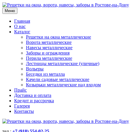
Меню
Главная
О нас
Каталог
Решетки на окна металлические
Ворота металлические
Навесы металлические
Заборы и ограждения
Перила металлические
Лестницы металлические (уличные)
Вольеры
Беседки из металла
Качели садовые металлические
Козырьки металлические над входом
Прайс
Доставка и оплата
Кредит и рассрочка
Галерея
Контакты
тел.:
+7 (918) 554-02-25