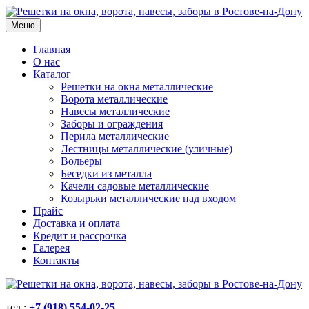
Меню
Главная
О нас
Каталог
Решетки на окна металлические
Ворота металлические
Навесы металлические
Заборы и ограждения
Перила металлические
Лестницы металлические (уличные)
Вольеры
Беседки из металла
Качели садовые металлические
Козырьки металлические над входом
Прайс
Доставка и оплата
Кредит и рассрочка
Галерея
Контакты
тел.:
+7 (918) 554-02-25