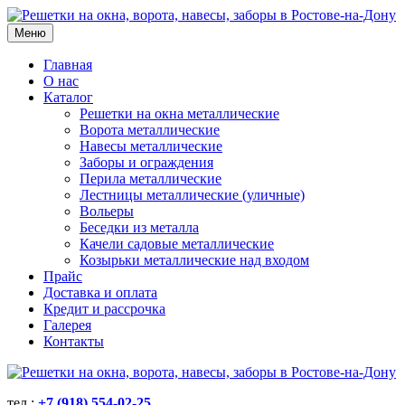
Меню
Главная
О нас
Каталог
Решетки на окна металлические
Ворота металлические
Навесы металлические
Заборы и ограждения
Перила металлические
Лестницы металлические (уличные)
Вольеры
Беседки из металла
Качели садовые металлические
Козырьки металлические над входом
Прайс
Доставка и оплата
Кредит и рассрочка
Галерея
Контакты
тел.:
+7 (918) 554-02-25