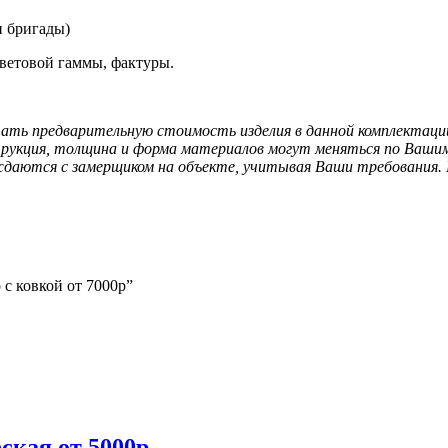
и бригады)
ветовой гаммы, фактуры.
ать предварительную стоимость изделия в данной комплектации.
струкция, толщина и форма материалов могут меняться по Ваши
аются с замерщиком на объекте, учитывая Ваши требования. П
 с ковкой от 7000р”
ская от 5000р