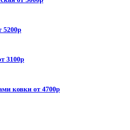
т 5200р
от 3100р
ами ковки от 4700р