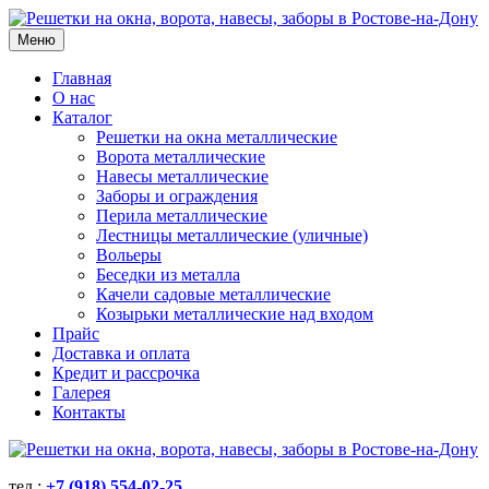
Меню
Главная
О нас
Каталог
Решетки на окна металлические
Ворота металлические
Навесы металлические
Заборы и ограждения
Перила металлические
Лестницы металлические (уличные)
Вольеры
Беседки из металла
Качели садовые металлические
Козырьки металлические над входом
Прайс
Доставка и оплата
Кредит и рассрочка
Галерея
Контакты
тел.:
+7 (918) 554-02-25