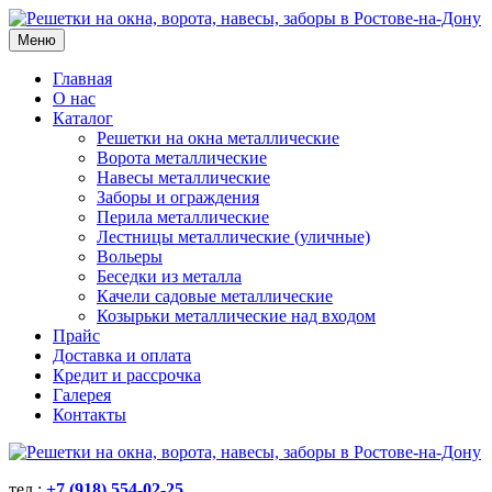
Меню
Главная
О нас
Каталог
Решетки на окна металлические
Ворота металлические
Навесы металлические
Заборы и ограждения
Перила металлические
Лестницы металлические (уличные)
Вольеры
Беседки из металла
Качели садовые металлические
Козырьки металлические над входом
Прайс
Доставка и оплата
Кредит и рассрочка
Галерея
Контакты
тел.:
+7 (918) 554-02-25