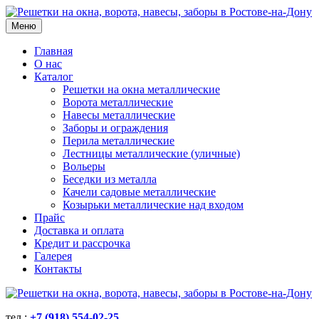
Меню
Главная
О нас
Каталог
Решетки на окна металлические
Ворота металлические
Навесы металлические
Заборы и ограждения
Перила металлические
Лестницы металлические (уличные)
Вольеры
Беседки из металла
Качели садовые металлические
Козырьки металлические над входом
Прайс
Доставка и оплата
Кредит и рассрочка
Галерея
Контакты
тел.:
+7 (918) 554-02-25