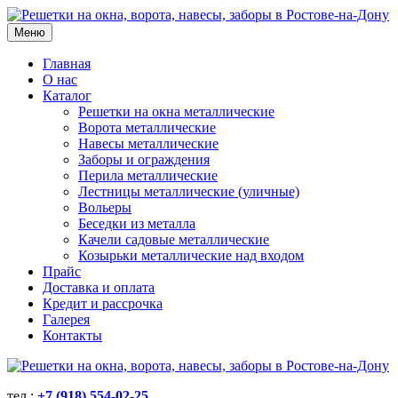
Меню
Главная
О нас
Каталог
Решетки на окна металлические
Ворота металлические
Навесы металлические
Заборы и ограждения
Перила металлические
Лестницы металлические (уличные)
Вольеры
Беседки из металла
Качели садовые металлические
Козырьки металлические над входом
Прайс
Доставка и оплата
Кредит и рассрочка
Галерея
Контакты
тел.:
+7 (918) 554-02-25