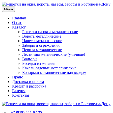
Меню
Главная
О нас
Каталог
Решетки на окна металлические
Ворота металлические
Навесы металлические
Заборы и ограждения
Перила металлические
Лестницы металлические (уличные)
Вольеры
Беседки из металла
Качели садовые металлические
Козырьки металлические над входом
Прайс
Доставка и оплата
Кредит и рассрочка
Галерея
Контакты
тел.:
+7 (918) 554-02-25