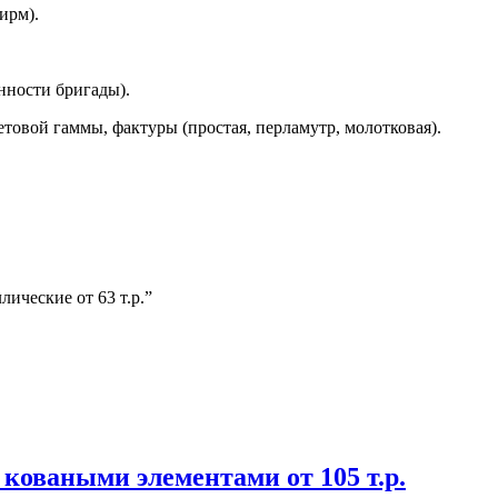
ирм).
нности бригады).
товой гаммы, фактуры (простая, перламутр, молотковая).
ические от 63 т.р.”
коваными элементами от 105 т.р.