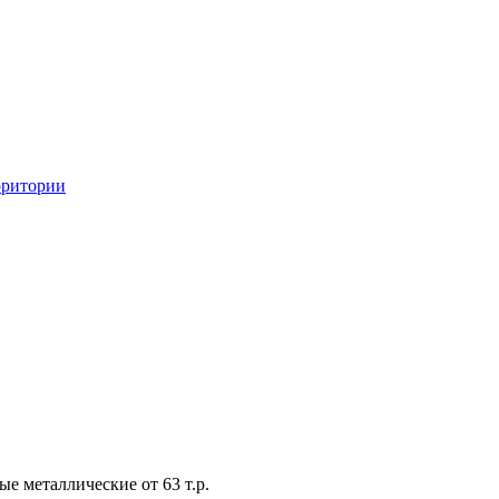
рритории
ые металлические от 63 т.р.