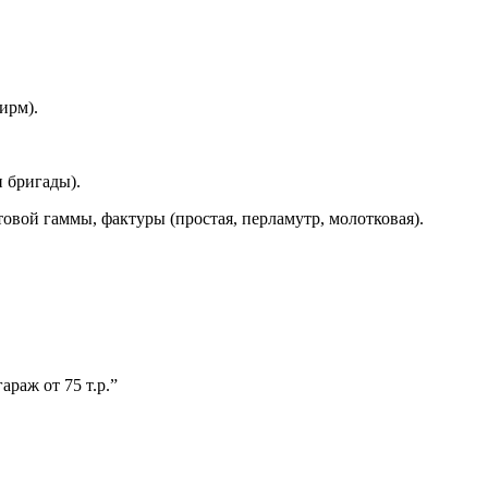
ирм).
и бригады).
овой гаммы, фактуры (простая, перламутр, молотковая).
араж от 75 т.р.”