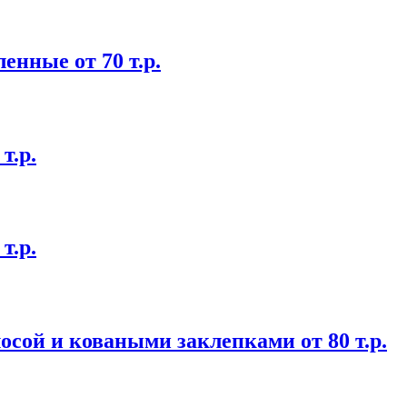
енные от 70 т.р.
т.р.
т.р.
осой и коваными заклепками от 80 т.р.