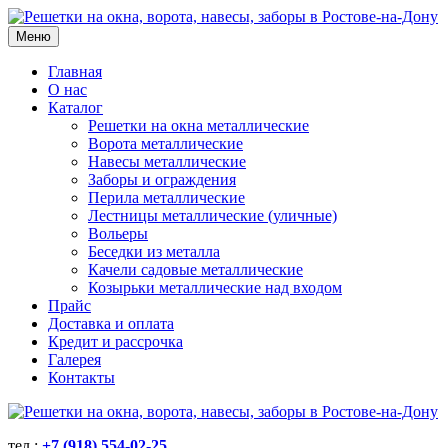
Меню
Главная
О нас
Каталог
Решетки на окна металлические
Ворота металлические
Навесы металлические
Заборы и ограждения
Перила металлические
Лестницы металлические (уличные)
Вольеры
Беседки из металла
Качели садовые металлические
Козырьки металлические над входом
Прайс
Доставка и оплата
Кредит и рассрочка
Галерея
Контакты
тел.:
+7 (918) 554-02-25