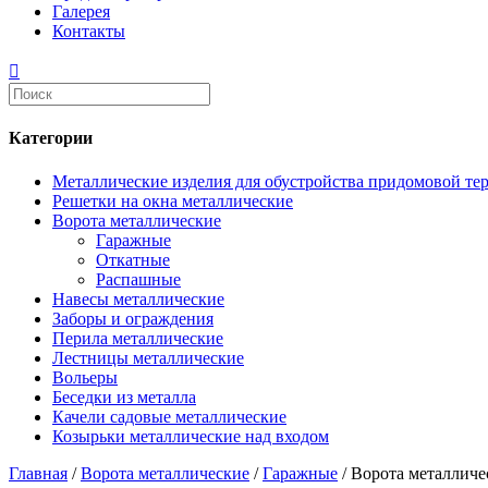
Галерея
Контакты
Категории
Металлические изделия для обустройства придомовой те
Решетки на окна металлические
Ворота металлические
Гаражные
Откатные
Распашные
Навесы металлические
Заборы и ограждения
Перила металлические
Лестницы металлические
Вольеры
Беседки из металла
Качели садовые металлические
Козырьки металлические над входом
Главная
/
Ворота металлические
/
Гаражные
/ Ворота металличес