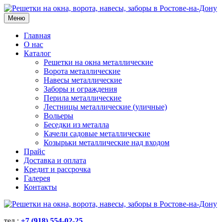
Меню
Главная
О нас
Каталог
Решетки на окна металлические
Ворота металлические
Навесы металлические
Заборы и ограждения
Перила металлические
Лестницы металлические (уличные)
Вольеры
Беседки из металла
Качели садовые металлические
Козырьки металлические над входом
Прайс
Доставка и оплата
Кредит и рассрочка
Галерея
Контакты
тел.:
+7 (918) 554-02-25